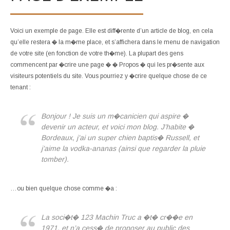
Voici un exemple de page. Elle est diff�rente d’un article de blog, en cela
qu’elle restera � la m�me place, et s’affichera dans le menu de navigation
de votre site (en fonction de votre th�me). La plupart des gens
commencent par �crire une page � � Propos � qui les pr�sente aux
visiteurs potentiels du site. Vous pourriez y �crire quelque chose de ce
tenant :
Bonjour ! Je suis un m�canicien qui aspire �
devenir un acteur, et voici mon blog. J’habite �
Bordeaux, j’ai un super chien baptis� Russell, et
j’aime la vodka-ananas (ainsi que regarder la pluie
tomber).
…ou bien quelque chose comme �a :
La soci�t� 123 Machin Truc a �t� cr��e en
1971, et n’a cess� de proposer au public des